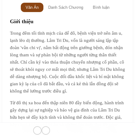
Văn Án
Danh Sách Chương
Bình luận
Giới thiệu
Trong đêm tối tĩnh mịch của đế đô, bệnh viện trở nên âm u,
lạnh lẽo dị thường. Lâm Tri Du, vốn là người sáng lập tập
đoàn 'vân chi vị', nằm bất động trên giường bệnh, đón nhận
lòng tham và sự phản bội từ những người từng thân thiết
nhất. Chỉ cần ký vào thỏa thuận chuyển nhượng cổ phần, cô
sẽ thoát khỏi nguy cơ mất mọi thứ, nhưng Lâm Tri Du không
dễ dàng nhượng bộ. Cuộc đối đầu khốc liệt và bí mật không
gian kỳ lạ của cô đã bắt đầu, và cả kẻ thù lẫn đồng đội sẽ
không thể lường trước điều gì.
Từ đô thị xa hoa đến thập niên 80 đầy biến động, hành trình
gây dựng lại sự nghiệp và bảo vệ gia đình của Lâm Tri Du
hứa hẹn sẽ đầy kịch tính và không thể đoán trước. Độc giả,
hãy cùng khám phá bí ẩn và những âm mưu đen tối ngay
trong “80 Không Gian, Phúc Thê Mang Cả Nhà Gây Dựng