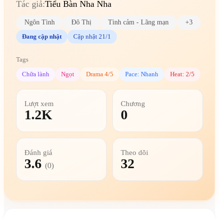
Tác giả:
Tiểu Bàn Nha Nha
Ngôn Tình
Đô Thị
Tình cảm - Lãng mạn
+3
Đang cập nhật
Cập nhật 21/1
Tags
Chữa lành
Ngọt
Drama 4/5
Pace: Nhanh
Heat: 2/5
Lượt xem
Chương
1.2K
0
Đánh giá
Theo dõi
3.6
32
(0)