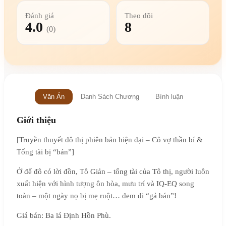
Đánh giá
Theo dõi
4.0
8
(0)
Văn Án
Danh Sách Chương
Bình luận
Giới thiệu
[Truyền thuyết đô thị phiên bản hiện đại – Cô vợ thần bí &
Tổng tài bị “bán”]
Ở đế đô có lời đồn, Tô Giản – tổng tài của Tô thị, người luôn
xuất hiện với hình tượng ôn hòa, mưu trí và IQ-EQ song
toàn – một ngày nọ bị mẹ ruột… đem đi “gả bán”!
Giá bán: Ba lá Định Hồn Phù.