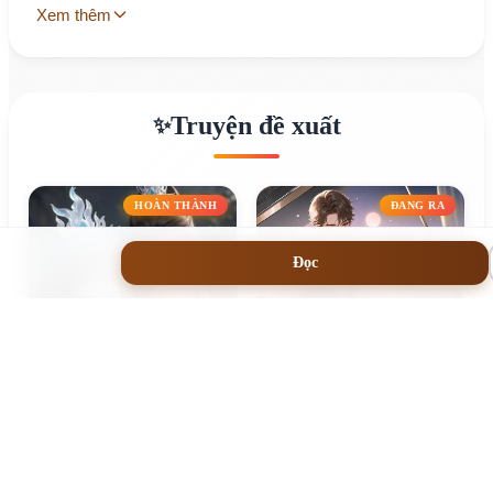
Xem thêm
Truyện đề xuất
✨
HOÀN THÀNH
ĐANG RA
Đọc
Hoàng Thúc Độc Sủng
Ly Hôn Xong, Phó Phu