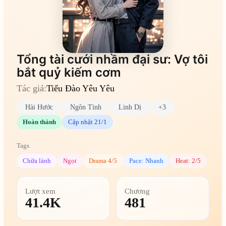
Tổng tài cưới nhầm đại sư: Vợ tôi
bắt quỷ kiếm cơm
Tác giả:
Tiểu Đào Yêu Yêu
Hài Hước
Ngôn Tình
Linh Dị
+3
Hoàn thành
Cập nhật 21/1
Tags
Chữa lành
Ngọt
Drama 4/5
Pace: Nhanh
Heat: 2/5
Lượt xem
Chương
41.4K
481