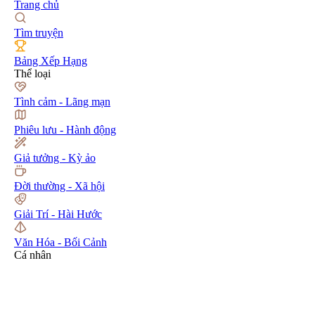
Trang chủ
Tìm truyện
Bảng Xếp Hạng
Thể loại
Tình cảm - Lãng mạn
Phiêu lưu - Hành động
Giả tưởng - Kỳ ảo
Đời thường - Xã hội
Giải Trí - Hài Hước
Văn Hóa - Bối Cảnh
Cá nhân